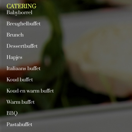
CATERING
Babyborrel
Breughelbuffet
Brunch
Dessertbuffet
Hapjes
Italiaans buffet
Koud buffet
Koud en warm buffet
Warm buffet
BBQ
Pastabuffet