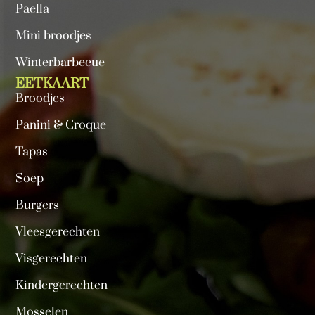
Paella
Mini broodjes
Winterbarbecue
EETKAART
Broodjes
Panini & Croque
Tapas
Soep
Burgers
Vleesgerechten
Visgerechten
Kindergerechten
Mosselen