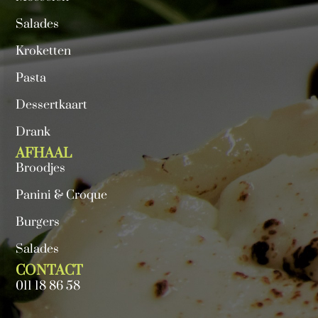
Salades
Kroketten
Pasta
Dessertkaart
Drank
AFHAAL
Broodjes
Panini & Croque
Burgers
Salades
CONTACT
011 18 86 58