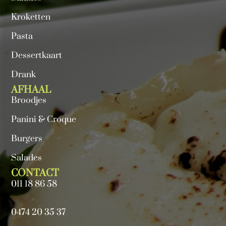
Kroketten
Pasta
Dessertkaart
Drank
AFHAAL
Broodjes
Panini & Croque
Burgers
Salades
CONTACT
011 18 86 58
0474 20 35 37