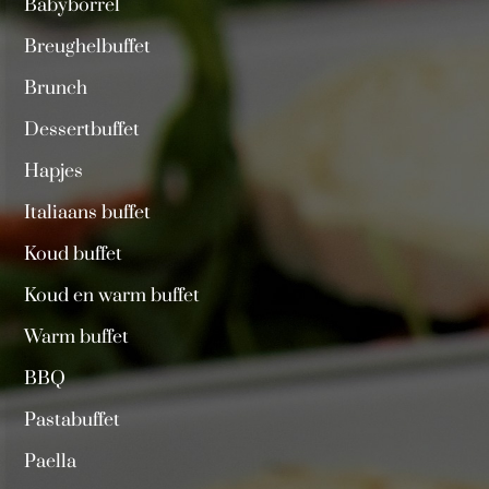
Babyborrel
Breughelbuffet
Brunch
Dessertbuffet
Hapjes
Italiaans buffet
Koud buffet
Koud en warm buffet
Warm buffet
BBQ
Pastabuffet
Paella