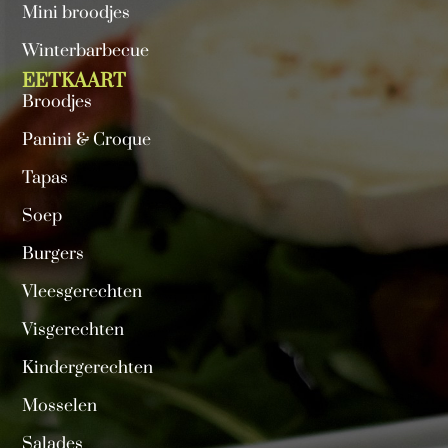
Mini broodjes
Winterbarbecue
EETKAART
Broodjes
Panini & Croque
Tapas
Soep
Burgers
Vleesgerechten
Visgerechten
Kindergerechten
Mosselen
Salades