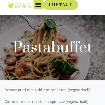
CONTACT
Pastabuffet
Strozzapreti met zuiderse groenten (vegetarisch)
Canneloni met ricotta en spinazie (vegetarisch)