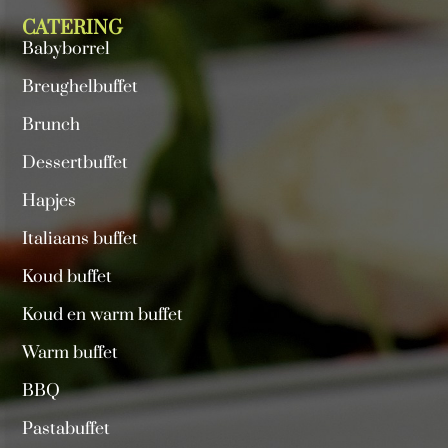
CATERING
Babyborrel
Breughelbuffet
Brunch
Dessertbuffet
Hapjes
Italiaans buffet
Koud buffet
Koud en warm buffet
Warm buffet
BBQ
Pastabuffet