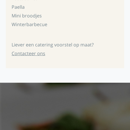
Paella
Mini broodjes
Winterbarbecue
Liever een catering voorstel op maat?
Contacteer ons