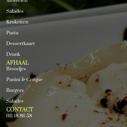
Mosselen
Salades
Kroketten
Pasta
Dessertkaart
Drank
AFHAAL
Broodjes
Panini & Croque
Burgers
Salades
CONTACT
011 18 86 58