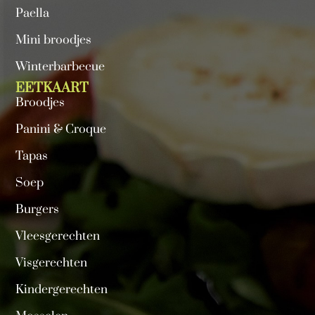
Paella
Mini broodjes
Winterbarbecue
EETKAART
Broodjes
Panini & Croque
Tapas
Soep
Burgers
Vleesgerechten
Visgerechten
Kindergerechten